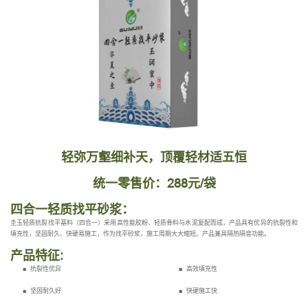
轻弥万壑细补天，顶覆轻材适五恒
统一零售价：288元/袋
四合一轻质找平砂浆：
圭玉轻质抗裂找平基料（四合一）采用高性能胶粉、轻质骨料与水泥复配而成，产品具有优异的抗裂性和
填充性，坚固耐久、快硬易施工，作为找平砂浆，施工周期大大缩短。产品兼具隔热隔音功能。
产品特征:
■ 抗裂性优异 ■ 高效填充性
■ 坚固耐久好 ■ 快硬施工快